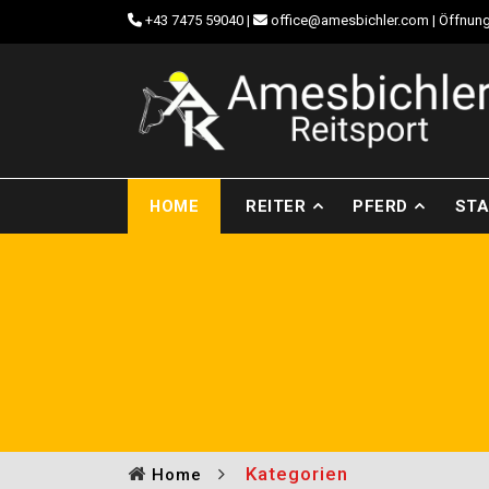
+43 7475 59040
|
office@amesbichler.com
| Öffnung
HOME
REITER
PFERD
STA
Kategorien
Home