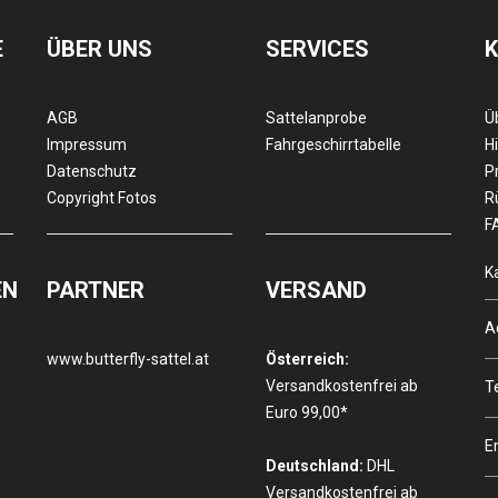
E
ÜBER UNS
SERVICES
AGB
Sattelanprobe
Ü
Impressum
Fahrgeschirrtabelle
Hi
Datenschutz
P
Copyright Fotos
R
F
K
EN
PARTNER
VERSAND
A
www.butterfly-sattel.at
Österreich:
Versandkostenfrei ab
T
Euro 99,00*
E
Deutschland:
DHL
Versandkostenfrei ab