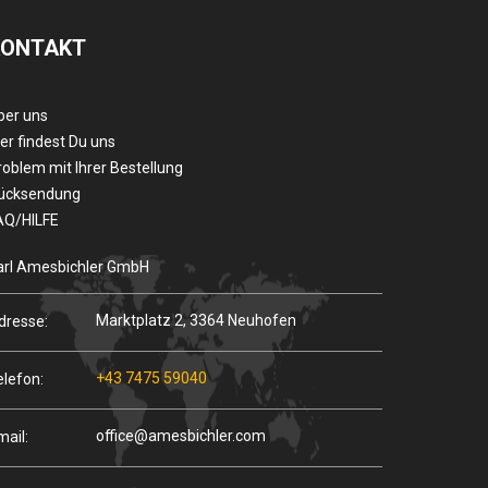
KONTAKT
ber uns
er findest Du uns
roblem mit Ihrer Bestellung
ücksendung
AQ/HILFE
arl Amesbichler GmbH
Marktplatz 2, 3364 Neuhofen
dresse:
+43 7475 59040
elefon:
office@amesbichler.com
mail: