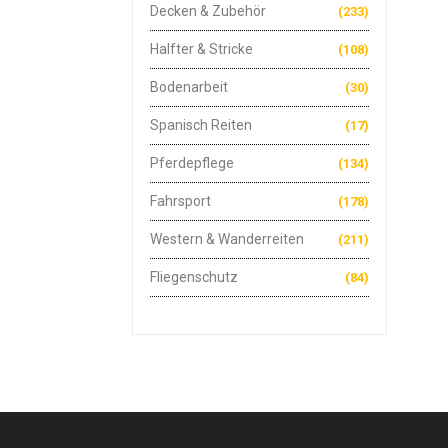
Decken & Zubehör
(233)
Halfter & Stricke
(108)
Bodenarbeit
(30)
Spanisch Reiten
(17)
Pferdepflege
(134)
Fahrsport
(178)
Western & Wanderreiten
(211)
Fliegenschutz
(84)