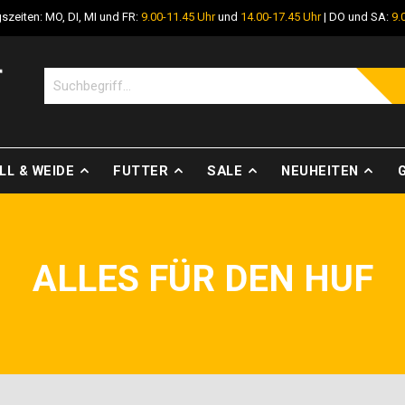
szeiten: MO, DI, MI und FR:
9.00-11.45 Uhr
und
14.00-17.45 Uhr
| DO und SA:
9.
LL & WEIDE
FUTTER
SALE
NEUHEITEN
ALLES FÜR DEN HUF