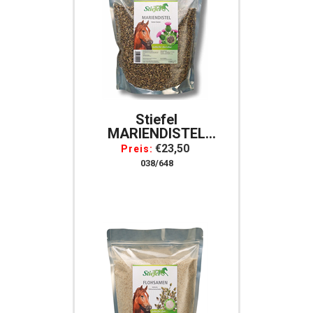
Stiefel
MARIENDISTEL
Kräuter Für Pferde
€23,50
Preis:
038/648