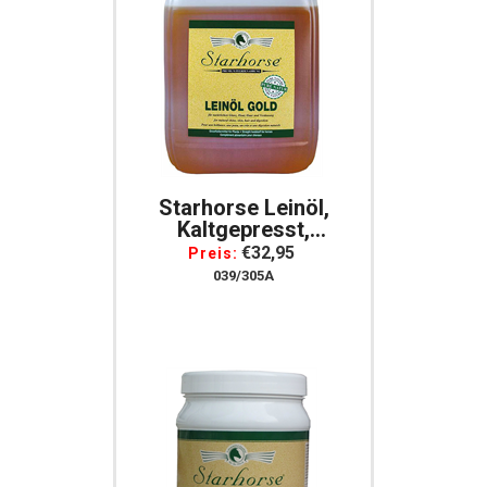
Starhorse Leinöl,
Kaltgepresst,
Naturbelassen, 5000
€32,95
Preis:
Ml Für Pferde
039/305A