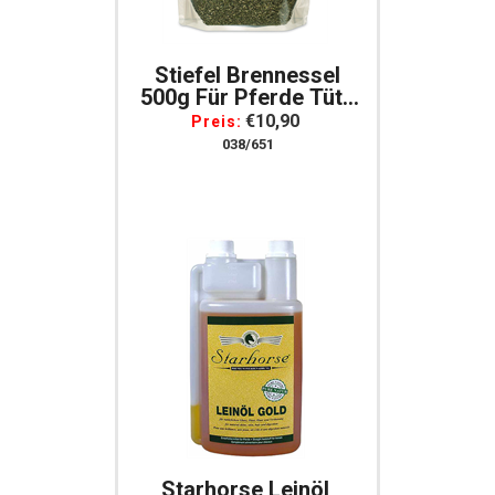
Stiefel Brennessel
500g Für Pferde Tüte
Für Pferde
€10,90
Preis:
038/651
Starhorse Leinöl,