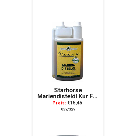
Starhorse
Mariendistelöl Kur Für
Pferde 1.000 Ml
€15,45
Preis:
039/329