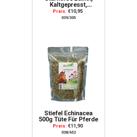
Kaltgepresst,
Naturbelassen, 1000
€10,95
Preis:
Ml Für Pferde
039/305
Stiefel Echinacea
500g Tüte Für Pferde
€11,90
Preis:
038/652