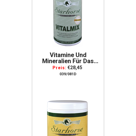
Vitamine Und
Mineralien Für Das
Pferd Starhorse
€28,45
Preis:
Vitalmix, 800 G Für
039/081D
Pferde