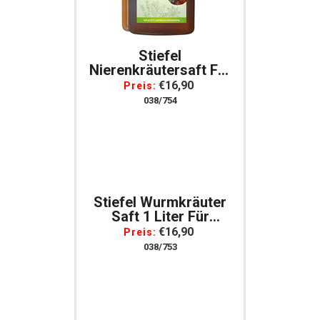
Stiefel
Nierenkräutersaft Für
Pferde 1 Liter
€16,90
Preis:
038/754
Stiefel Wurmkräuter
Saft 1 Liter Für
Pferde
€16,90
Preis:
038/753