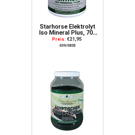
Starhorse Elektrolyt
Iso Mineral Plus, 700
G Für Pferde,
€21,95
Preis:
Dopingfrei
039/083E