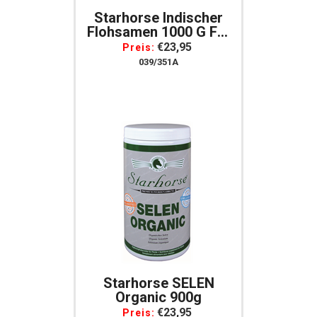
Starhorse Indischer
Flohsamen 1000 G Für
Pferde
€23,95
Preis:
039/351A
Starhorse SELEN
Organic 900g
€23,95
Preis: