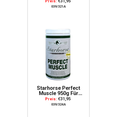
3150 G Für Pferde
€31,95
Preis:
039/321A
Starhorse Perfect
Muscle 950g Für
Pferde
€31,95
Preis:
039/324A