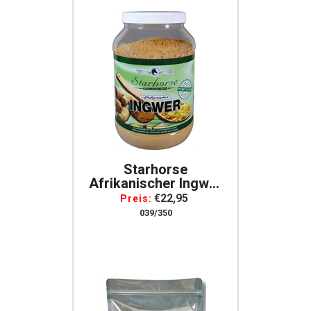
Starhorse
Afrikanischer Ingwer
900g Für Pferde
€22,95
Preis:
039/350