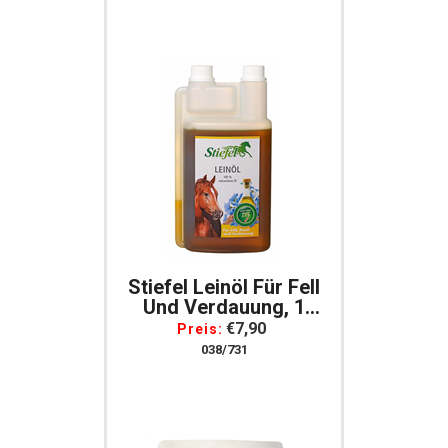
Stiefel Leinöl Für Fell
Und Verdauung, 1
Liter Für Pferde
€7,90
Preis:
038/731