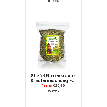
038/737
Stiefel Nierenkräuter
Kräutermischung Für
Pferde 800g Tüte
€22,50
Preis:
038/642