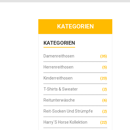
KATEGORIEN
KATEGORIEN
Damenreithosen
(35)
Herrenreithosen
(5)
Kinderreithosen
(23)
T-Shirts & Sweater
(2)
Reitunterwäsche
(6)
Reit-Socken Und Strümpfe
(2)
Harry`s Horse Kollektion
(22)