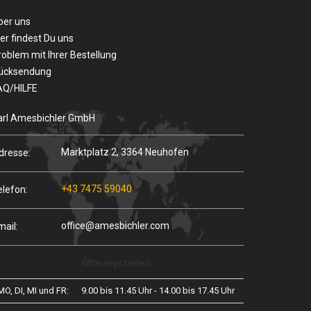
ber uns
er findest Du uns
roblem mit Ihrer Bestellung
ücksendung
AQ/HILFE
arl Amesbichler GmbH
Marktplatz 2, 3364 Neuhofen
dresse:
+43 7475 59040
elefon:
office@amesbichler.com
mail:
Öffnungszeiten:
MO, DI, MI und FR:
9.00 bis 11.45 Uhr - 14.00 bis 17.45 Uhr