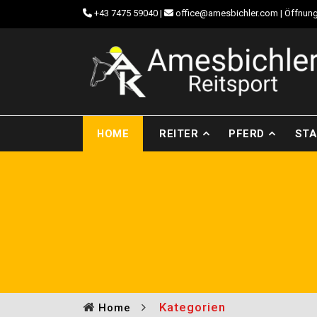
+43 7475 59040
|
office@amesbichler.com
| Öffnung
HOME
REITER
PFERD
STA
Kategorien
Home