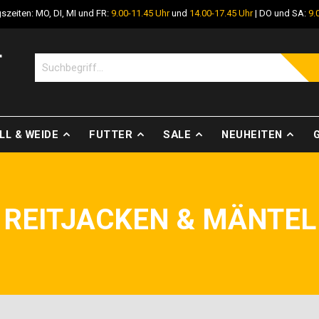
szeiten: MO, DI, MI und FR:
9.00-11.45 Uhr
und
14.00-17.45 Uhr
| DO und SA:
9.
LL & WEIDE
FUTTER
SALE
NEUHEITEN
REITJACKEN & MÄNTEL