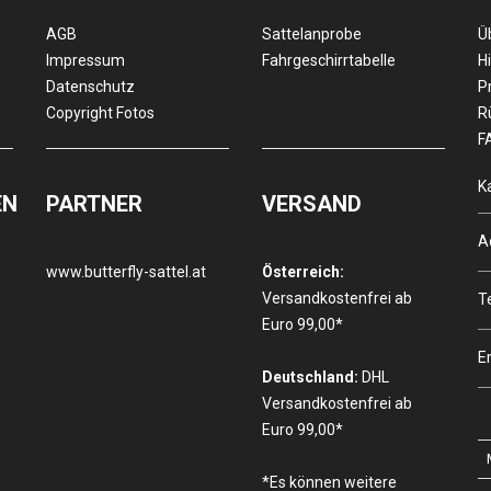
AGB
Sattelanprobe
Ü
Impressum
Fahrgeschirrtabelle
Hi
Datenschutz
P
Copyright Fotos
R
F
K
EN
PARTNER
VERSAND
A
www.butterfly-sattel.at
Österreich:
Versandkostenfrei ab
T
Euro 99,00*
E
Deutschland:
DHL
Versandkostenfrei ab
Euro 99,00*
*Es können weitere