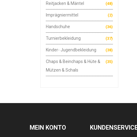
Reitjacken & Mäntel
(48)
Imprägniermittel
(2)
Handschuhe
(36)
Turnierbekleidung
(37)
Kinder- Jugendbekleidung
(38)
Chaps & Beinchaps & Hüte &
(35)
Mützen & Schals
MEIN KONTO
KUNDENSERVIC