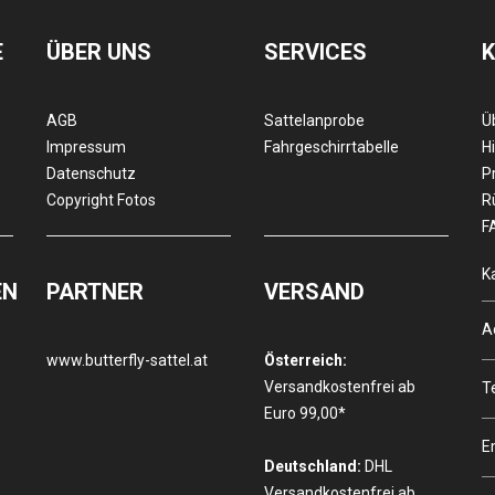
E
ÜBER UNS
SERVICES
AGB
Sattelanprobe
Ü
Impressum
Fahrgeschirrtabelle
Hi
Datenschutz
P
Copyright Fotos
R
F
K
EN
PARTNER
VERSAND
A
www.butterfly-sattel.at
Österreich:
Versandkostenfrei ab
T
Euro 99,00*
E
Deutschland:
DHL
Versandkostenfrei ab