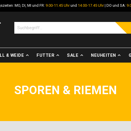
szeiten: MO, DI, MI und FR:
9.00-11.45 Uhr
und
14.00-17.45 Uhr
| DO und SA:
9.
LL & WEIDE
FUTTER
SALE
NEUHEITEN
SPOREN & RIEMEN