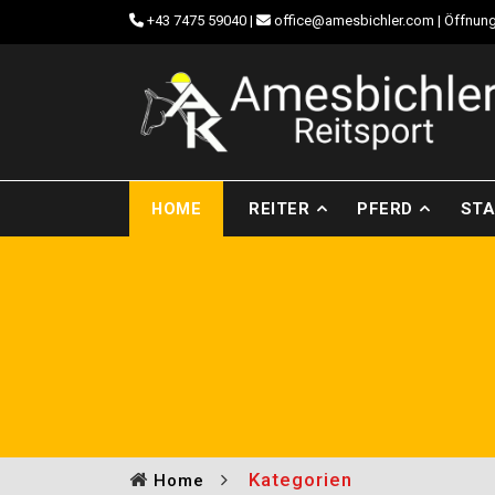
+43 7475 59040
|
office@amesbichler.com
| Öffnung
HOME
REITER
PFERD
STA
Kategorien
Home