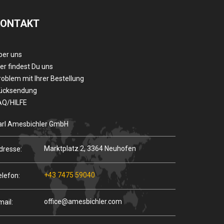
KONTAKT
ber uns
er findest Du uns
roblem mit Ihrer Bestellung
ücksendung
AQ/HILFE
arl Amesbichler GmbH
Marktplatz 2, 3364 Neuhofen
dresse:
+43 7475 59040
elefon:
office@amesbichler.com
mail: