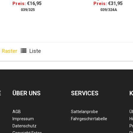
€16,95
€31,95
Preis:
Preis:
039/325
039/324A
Raster
Liste
E
ÜBER UNS
SERVICES
AGB
Sattelanprobe
Ü
Impressum
Fahrgeschirrtabelle
Hi
Datenschutz
P