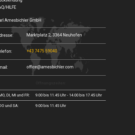
ücksendung
AQ/HILFE
arl Amesbichler GmbH
Marktplatz 2, 3364 Neuhofen
dresse:
+43 7475 59040
elefon:
office@amesbichler.com
mail:
Öffnungszeiten:
MO, DI, MI und FR:
9.00 bis 11.45 Uhr - 14.00 bis 17.45 Uhr
DO und SA:
9.00 bis 11.45 Uhr