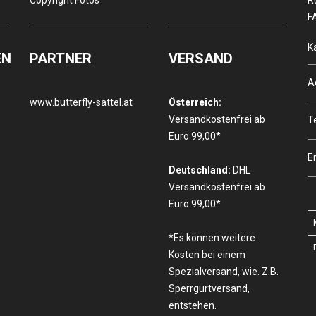
Copyright Fotos
R
F
K
EN
PARTNER
VERSAND
A
www.butterfly-sattel.at
Österreich:
Versandkostenfrei ab
T
Euro 99,00*
E
Deutschland:
DHL
Versandkostenfrei ab
Euro 99,00*
*Es können weitere
Kosten bei einem
Spezialversand, wie. Z.B.
Sperrgurtversand,
entstehen.