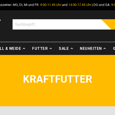
szeiten: MO, DI, MI und FR:
9.00-11.45 Uhr
und
14.00-17.45 Uhr
| DO und SA:
9.
LL & WEIDE
FUTTER
SALE
NEUHEITEN
KRAFTFUTTER