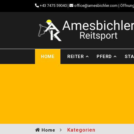
+43 7475 59040
|
office@amesbichler.com
| Öffnung
HOME
REITER
PFERD
STA
Kategorien
Home