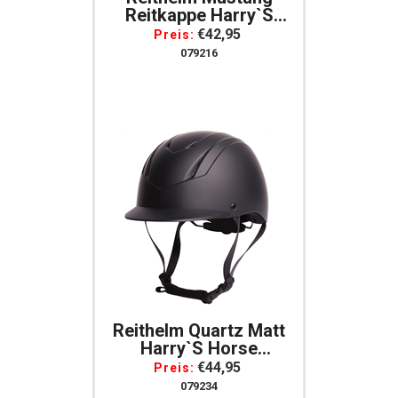
Reitkappe Harry`s
Horse Schwarz
€42,95
Preis:
Verstellbar
079216
Pflegeleicht Mit
Lüftungsschlitzen
Reithelm Quartz Matt
Harry`s Horse
Schwarz
€44,95
Preis:
079234