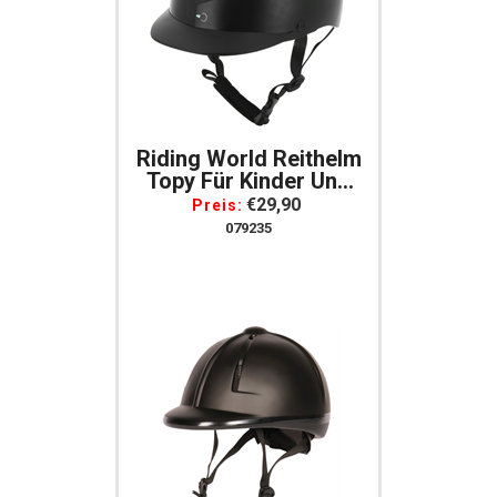
Riding World Reithelm
Topy Für Kinder Und
Erwachsene Schwarz
€29,90
Preis:
XS, S, M
079235