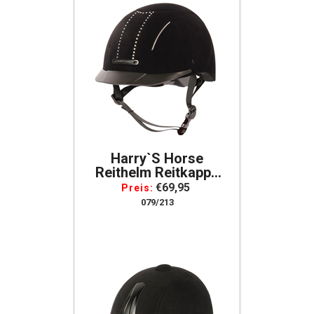
Harry`s Horse
Reithelm Reitkappe
Eclipse Crystal Mit
€69,95
Preis:
Kristallen Verstellbar
079/213
Samtflock