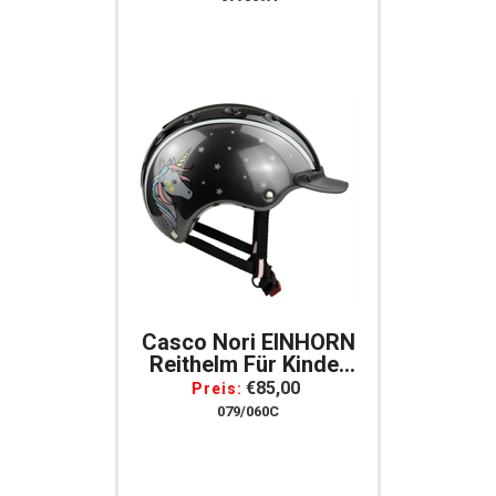
Casco Nori EINHORN
Reithelm Für Kinder
Gr. S = 52-56
€85,00
Preis:
Schwarz/grau
079/060C