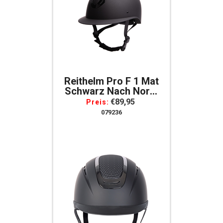
Reithelm Pro F 1 Mat
Schwarz Nach Norm
EN1384:2023
€89,95
Preis:
079236