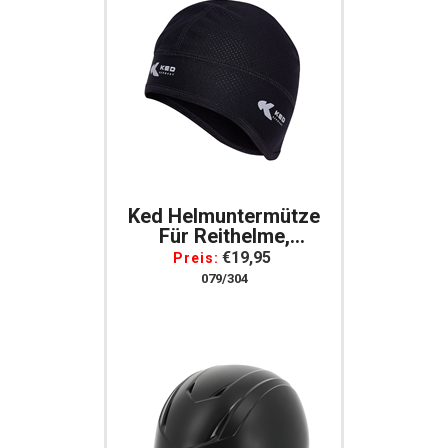
Ked Helmuntermütze
Für Reithelme,
Schihelme, Radhelme,
€19,95
Preis:
Motorradhelme,
079/304
Atmungsaktiv, Farbe:
Schwarz