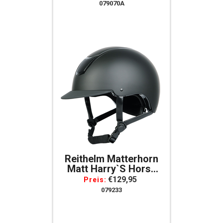
079070A
Reithelm Matterhorn
Matt Harry`s Horse
Schwarz
€129,95
Preis:
079233