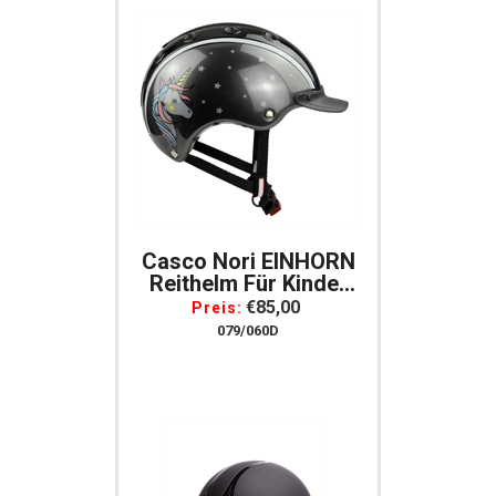
Casco Nori EINHORN
Reithelm Für Kinder
Gr. XS = 50-52
€85,00
Preis:
Schwarz/grau
079/060D