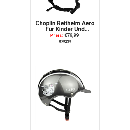
Choplin Reithelm Aero
Für Kinder Und
Erwachsene Schwarz
€79,99
Preis:
Matt
079239