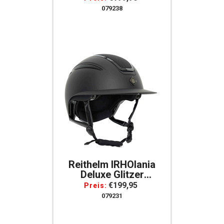
Glänzender Carbon
079238
Look
Reithelm IRHOlania
Deluxe Glitzer
Imperial Riding,
€199,95
Preis:
Schwarz, Breites
079231
Visier