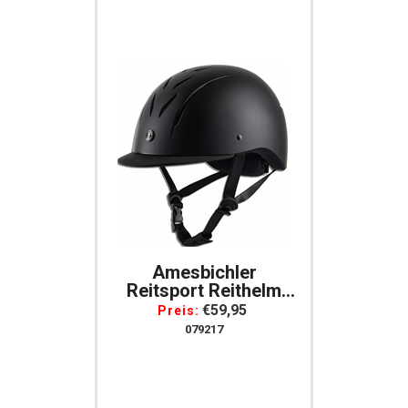
Amesbichler
Reitsport Reithelm
Equipage
€59,95
Preis:
Trainingshelm
079217
Turnierhelm VG01
Reitkappe Verstellbar