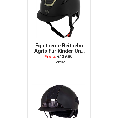
Equitheme Reithelm
Agris Für Kinder Und
Erwachsene Schwarz
€139,90
Preis:
XS, S, M
079237