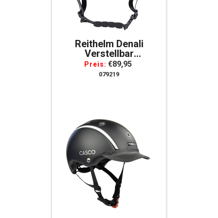
Reithelm Denali
Verstellbar
Lüftungsschlitzen
€89,95
Preis:
Herausnehmbares
079219
Futter Harry`s Horse