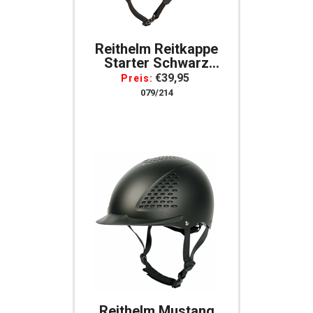
Reithelm Reitkappe
Starter Schwarz
Verstellbar Norm VG1
€39,95
Preis:
079/214
Reithelm Mustang