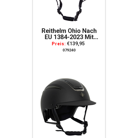
Reithelm Ohio Nach
EU 1384-2023 Mit
Strasssteinen
€139,95
Preis:
Verstellbar
079240