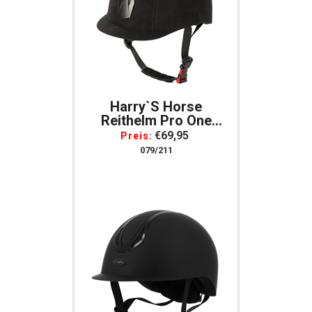
Harry`s Horse
Reithelm Pro One
Schwarz Flock-Samt
€69,95
Preis:
Verstellbar Norm VG1
079/211