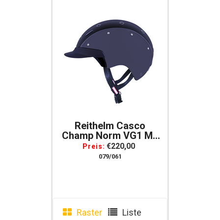
Reithelm Casco
Champ Norm VG1 Mit
Austauschbarem
€220,00
Preis:
Lang- Und Kurzschild
079/061
Raster
Liste