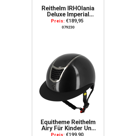
Reithelm IRHOlania
Deluxe Imperial
Riding, Schwarz,
€189,95
Preis:
Schmales Visier
079230
Equitheme Reithelm
Airy Für Kinder Und
Erwachsene
€199,90
Preis: