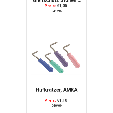
Gleitschutz Stollen 8
Mm, Per Stück
€1,05
Preis:
041/96
Hufkratzer, AMKA
€1,10
Preis:
040/09