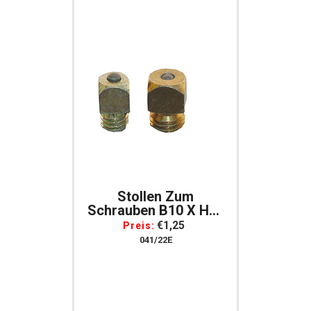
Stollen Zum
Schrauben B10 X H14
Mm, Gewinde 10 Mm
€1,25
Preis:
Per Stück
041/22E