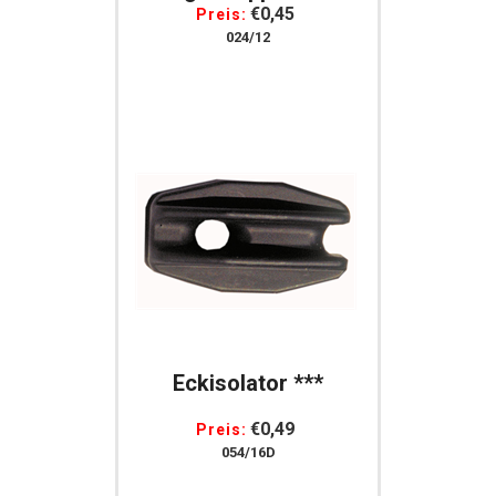
Gummi
€0,45
Preis:
024/12
Eckisolator ***
€0,49
Preis:
054/16D