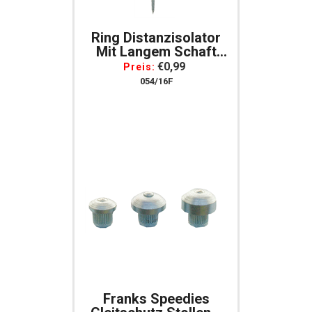
Ring Distanzisolator
Mit Langem Schaft
Isolator Mit Langem
€0,99
Preis:
Schaft
054/16F
Franks Speedies