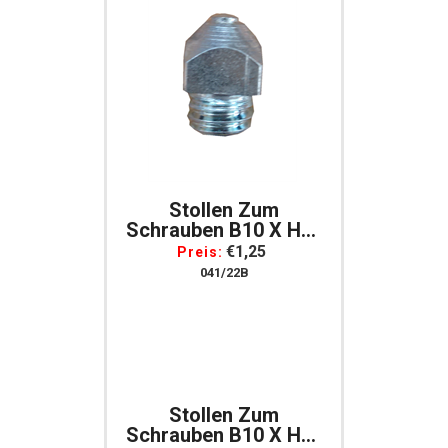
Stollen Zum
Schrauben B10 X H10
Mm, Gewinde 9 Mm
€1,25
Preis:
Per Stück
041/22B