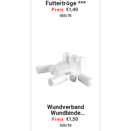
Futtertröge ***
€1,40
Preis:
055/75
Wundverband
Wundbinde
Wundbandage Weiß
€1,50
Preis:
Einzelverpackung
025/33