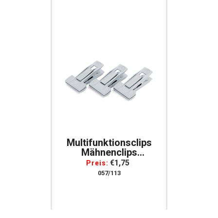
Multifunktionsclips
Mähnenclips
Mähnenclip Set Mit 3
€1,75
Preis:
Stück
057/113