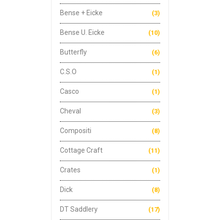
Bense + Eicke
(3)
Bense U. Eicke
(10)
Butterfly
(6)
C.S.O
(1)
Casco
(1)
Cheval
(3)
Compositi
(8)
Cottage Craft
(11)
Crates
(1)
Dick
(8)
DT Saddlery
(17)