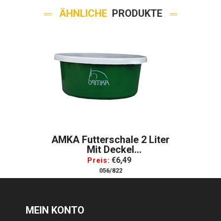
ÄHNLICHE
PRODUKTE
AMKA Futterschale 2 Liter
Mit Deckel
LeckschüsselMüslischale
€6,49
Preis:
Futterschüssel
056/822
Wasserschüssel Für
Pferde, Hunde Tiere
MEIN KONTO