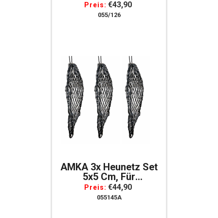
Heunetz - Futtersack
€43,90
Preis:
Futterbeutel
055/126
Futtersack Mit 3
Riemen
AMKA 3x Heunetz Set
5x5 Cm, Für
Artgerechte
€44,90
Preis:
Fütterung Pferde
055145A
Futternetz 100 Cm