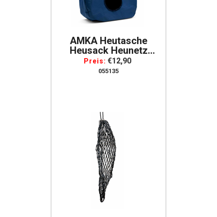
AMKA Heutasche
Heusack Heunetz
Heuraufe
€12,90
Preis:
Beschäftigungssack -
055135
H: 68cm B: 47cm T:
17cm Futternetz
Artgerechte
Fütterung - Für Eine
Gute Verdauung -
Blau