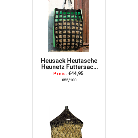
Heusack Heutasche
Heunetz Futtersack
Heubeutel Mit Vielen
€44,95
Preis:
Freßöffnungen
055/100
055/100