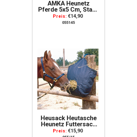
AMKA Heunetz
Pferde 5x5 Cm, Stabil
Größe 100 Cm Mit
€14,90
Preis:
Ringen Und 1 Extra
055145
Goßer Ring
Heusack Heutasche
Heunetz Futtersack
Sack Für Heu
€15,90
Preis:
Heusack