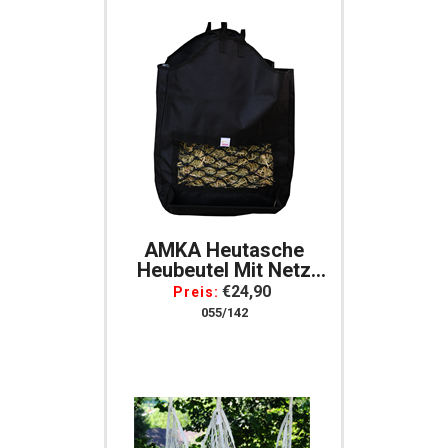
AMKA Heutasche
Heubeutel Mit Netz
Futterbeutel Mit
€24,90
Preis:
Auffangvorrichtung
055/142
Schwarz