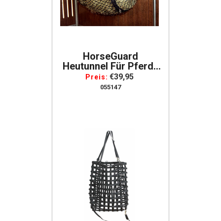
HorseGuard
Heutunnel Für Pferde
Heunetz Heusack In
€39,95
Preis:
Tunnelform
055147