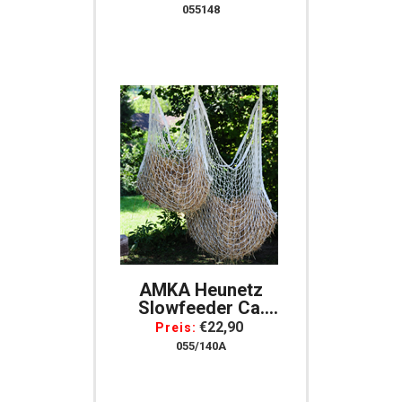
055148
AMKA Heunetz
Slowfeeder Ca.
120x90 Cm, Maschen
€22,90
Preis:
4x4 Cm Weiss
055/140A