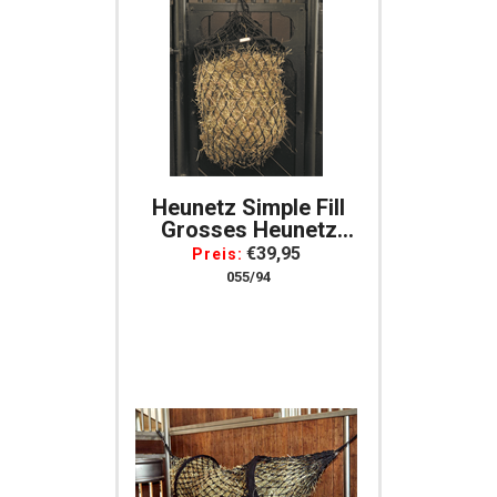
Heunetz Simple Fill
Grosses Heunetz
Heuraufe Mit Kleinen
€39,95
Preis:
Maschen Schwarz, Gr.
055/94
M