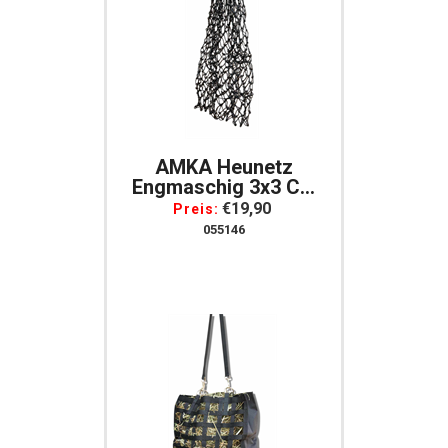
AMKA Heunetz
Engmaschig 3x3 Cm
Für Artgerechte
€19,90
Preis:
Fütterung 100 Cm
055146
Lang