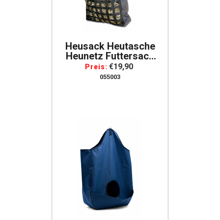
Heusack Heutasche
Heunetz Futtersack
55x60x17 Starke
€19,90
Preis:
Ausführung
055003