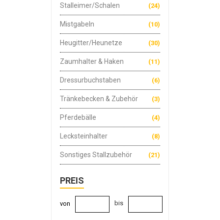
Stalleimer/Schalen
(24)
Mistgabeln
(10)
Heugitter/Heunetze
(30)
Zaumhalter & Haken
(11)
Dressurbuchstaben
(6)
Tränkebecken & Zubehör
(3)
Pferdebälle
(4)
Lecksteinhalter
(8)
Sonstiges Stallzubehör
(21)
PREIS
bis
von