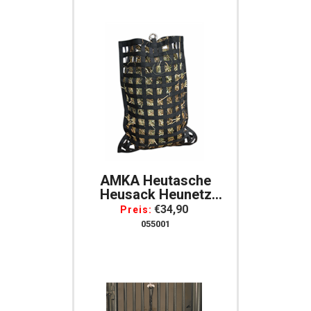
AMKA Heutasche
Heusack Heunetz
Futterbeutel Breite
€34,90
Preis:
Ca. 59 Cm Höhe Ca.
055001
75 Cm