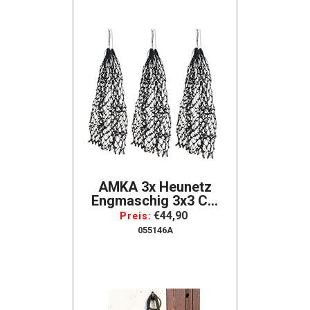
AMKA 3x Heunetz
Engmaschig 3x3 Cm
Set Für Artgerechte
€44,90
Preis:
Fütterung Pferde 100
055146A
Cm