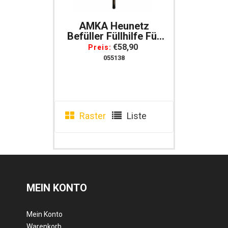
AMKA Heunetz
Befüller Füllhilfe Für
Heunetze
€58,90
Preis:
055138
Raster
Liste
MEIN KONTO
Mein Konto
Warenkorb