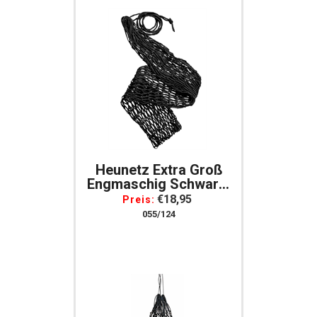
Heunetz Extra Groß
Engmaschig Schwarz,
Maße: Ca. 150 X 80
€18,95
Preis:
Cm
055/124