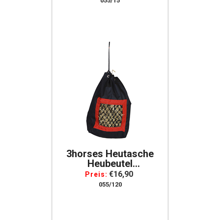
055/15
3horses Heutasche
Heubeutel
Schwarz/rot Heunetz
€16,90
Preis:
600 D Nylon Mit
055/120
Netzboden