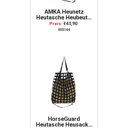
AMKA Heunetz
Heutasche Heubeutel
Heusack Groß
€43,90
Preis:
Starkes Gurtband Für
055144
Pferde
HorseGuard
Heutasche Heusack -