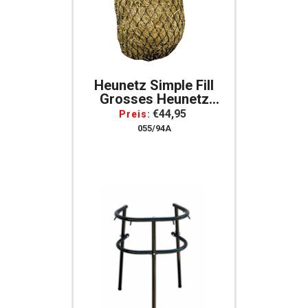
Heunetz Simple Fill
Grosses Heunetz
Heuraufe Mit Kleinen
€44,95
Preis:
Maschen
055/94A
Fresshemmer, Gr.XL