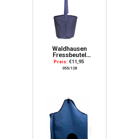
Waldhausen
Fressbeutel
Fresssack Dunkelblau
€11,95
Preis:
Pflegeleicht
055/128