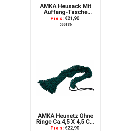
AMKA Heusack Mit
Auffang-Tasche
Heunetz Heutasche
€21,90
Preis:
Heuraufe
055136
Beschäftigungssack
AMKA Heunetz Ohne
Ringe Ca.4,5 X 4,5 Cm
Ca. 1 M Lang
€22,90
Preis: