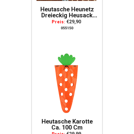
Heutasche Heunetz
Dreieckig Heusack
Heunetz Heubeutel
€29,90
Preis:
Für Die Ecke,
055150
Anhänger, Turniere
Heutasche Karotte
Ca. 100 Cm
€29,99