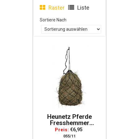
Raster
Liste
Sortiere Nach
Heunetz Pferde
Fresshemmer
Pferdebox, Paddock,
€6,95
Preis:
Pferdeanhaenger
055/11