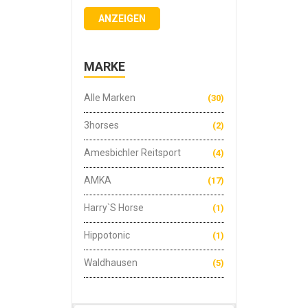
ANZEIGEN
MARKE
Alle Marken
(30)
3horses
(2)
Amesbichler Reitsport
(4)
AMKA
(17)
Harry`s Horse
(1)
Hippotonic
(1)
Waldhausen
(5)