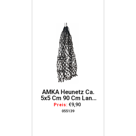
AMKA Heunetz Ca.
5x5 Cm 90 Cm Lang
Für Pferde Ponys
€9,90
Preis:
Shetty Esel
055139