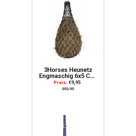
3Horses Heunetz
Engmaschig 6x5 Cm,
Fresshemmer,
€9,95
Preis:
Kräftige Qualität, 15
055/95
Ringe, Schwarz/silber