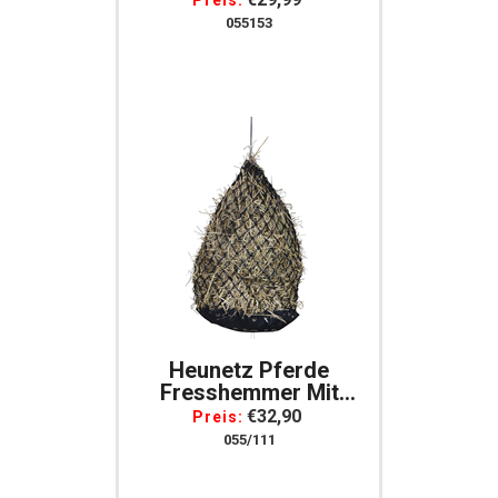
Preis:
055153
Heunetz Pferde
Fresshemmer Mit
Festem Boden 90 Cm
€32,90
Preis:
Lang Schwarz
055/111