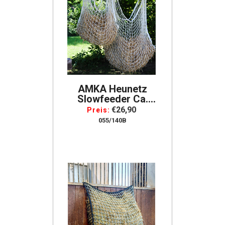
AMKA Heunetz
Slowfeeder Ca.
160x100 Cm,
€26,90
Preis:
Maschen 4x4 Cm
055/140B
Weiss