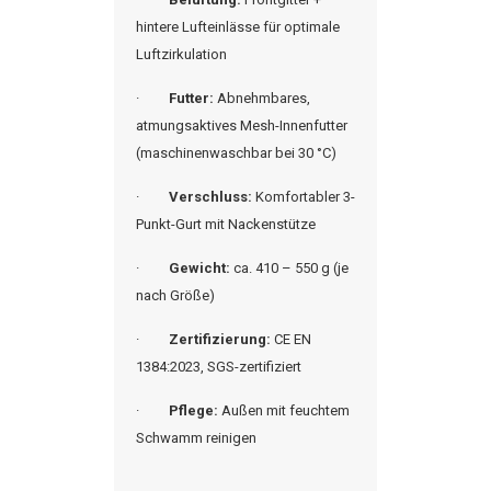
hintere Lufteinlässe für optimale
Luftzirkulation
·
Futter:
Abnehmbares,
atmungsaktives Mesh-Innenfutter
(maschinenwaschbar bei 30 °C)
·
Verschluss:
Komfortabler 3-
Punkt-Gurt mit Nackenstütze
·
Gewicht:
ca. 410 – 550 g (je
nach Größe)
·
Zertifizierung:
CE EN
1384:2023, SGS-zertifiziert
·
Pflege:
Außen mit feuchtem
Schwamm reinigen