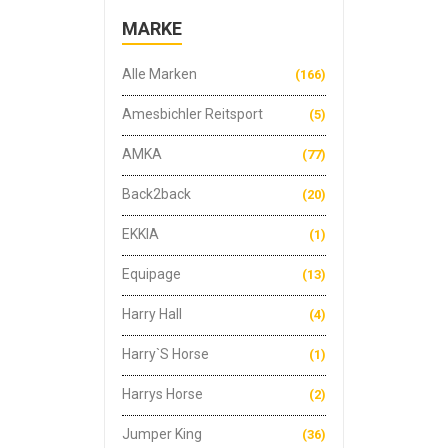
MARKE
Alle Marken
(166)
Amesbichler Reitsport
(5)
AMKA
(77)
Back2back
(20)
EKKIA
(1)
Equipage
(13)
Harry Hall
(4)
Harry`s Horse
(1)
Harrys Horse
(2)
Jumper King
(36)