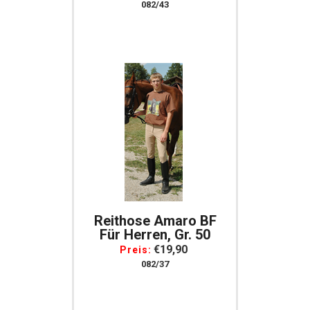
Baumwolle, Gr. 176
082/43
Reithose Amaro BF
Für Herren, Gr. 50
€19,90
Preis:
082/37