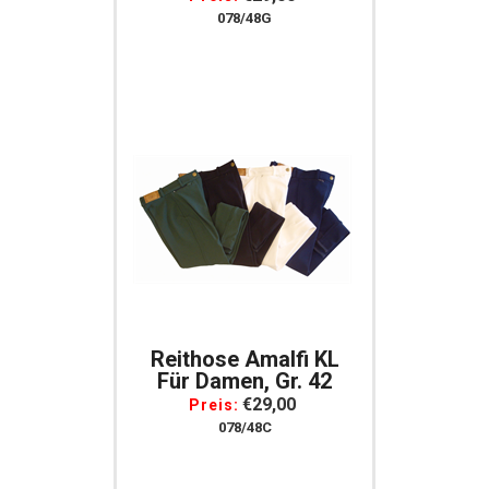
078/48G
Reithose Amalfi KL
Für Damen, Gr. 42
€29,00
Preis:
078/48C