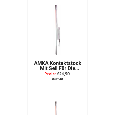
AMKA Kontaktstock
Mit Seil Für Die
Bodenarbeit 100 Cm
€24,90
Preis:
Rot Reitstick Finesse-
042040
Stick Carrot Stick