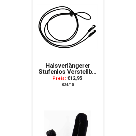
Halsverlängerer
Stufenlos Verstellbar
- Elastisch, Idealer
€12,95
Preis:
Hilfszügel
024/15