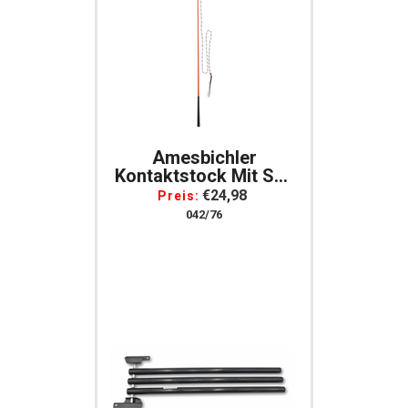
Amesbichler
Kontaktstock Mit Seil
Für Die Bodenarbeit
€24,98
Preis:
120 Cm Reitstick
042/76
Finesse- Für Parelli
Arbeit