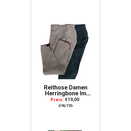
Reithose Damen
Herringbone Im
Fischgrätdesign Mit
€19,00
Preis:
Stoffbesatz, Gr. 44
078/77D