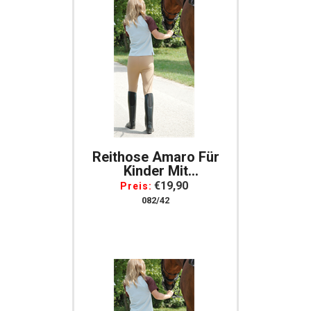
Reithose Amaro Für
Kinder Mit
Stoffbesatz,
€19,90
Preis:
Baumwolle, Gr. 164
082/42