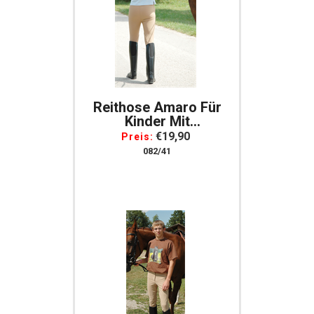
Reithose Amaro Für
Kinder Mit
Stoffbesatz,
€19,90
Preis:
Baumwolle, Gr. 152
082/41