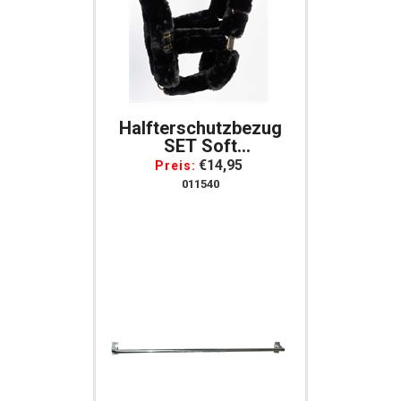
Halfterschutzbezug
SET Soft
Halfterschoner 8
€14,95
Preis:
Teiliges Set
011540
Halfterschonbezug
Halfterschutz