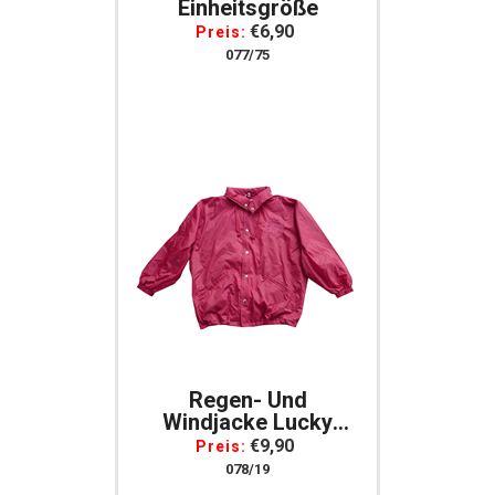
Einheitsgröße
€6,90
Preis:
077/75
Regen- Und
Windjacke Lucky
Rider Regenjacke
€9,90
Preis:
Windacke Lucky Rider
078/19
*