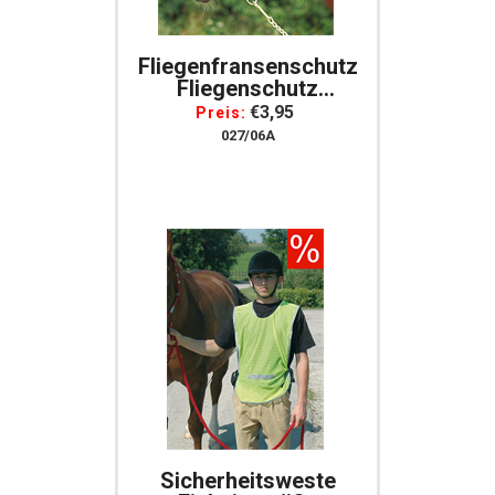
Fliegenfransenschutz
Fliegenschutz
Fliegenfransen PVC
€3,95
Preis:
Fliegenstirnband
027/06A
Fliegen Fransenband
Sicherheitsweste