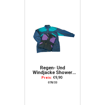
Regen- Und
Windjacke Shower
Regenjacke Windacke
€9,90
Preis:
*
078/33