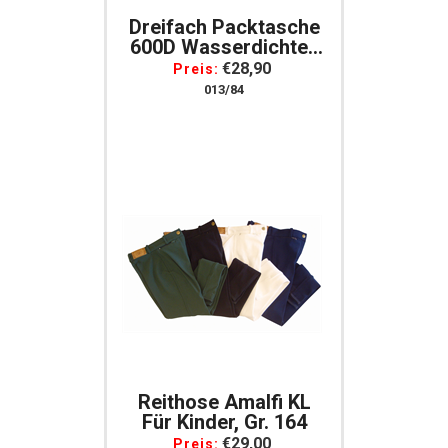
Dreifach Packtasche
600D Wasserdichtes
Polyester Material, 4
€28,90
Preis:
Ringe Mit 3 Taschen
013/84
Reithose Amalfi KL
Für Kinder, Gr. 164
€29,00
Preis: