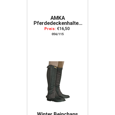
AMKA
Pferdedeckenhalter,
Klappbar, Verchromt
€16,50
Preis:
Deckenhalterung
056/115
Pferdedecke
Winter Beinchaps