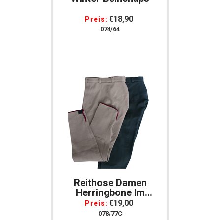
€18,90
Preis:
074/64
Reithose Damen
Herringbone Im
Fischgrätdesign Mit
€19,00
Preis:
Stoffbesatz, Gr. 42
078/77C