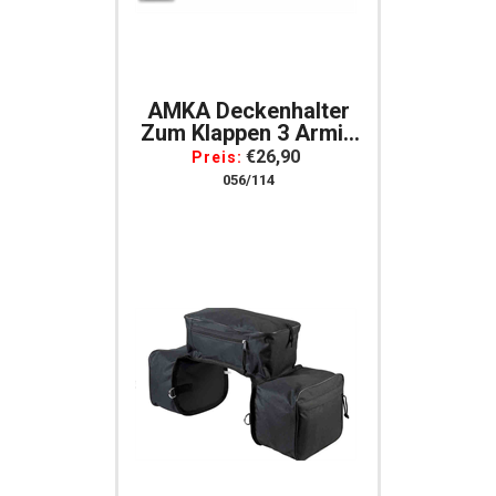
AMKA Deckenhalter
Zum Klappen 3 Armig
Schwarz
€26,90
Preis:
Deckenhalterung Mit
056/114
3 Armen Schwenkbar