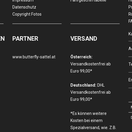
Impressum
Fahrgeschirrtabelle
Hi
Datenschutz
P
Copyright Fotos
R
F
K
EN
PARTNER
VERSAND
A
www.butterfly-sattel.at
Österreich:
Versandkostenfrei ab
T
Euro 99,00*
E
Deutschland:
DHL
Versandkostenfrei ab
Euro 99,00*
*Es können weitere
Kosten bei einem
Spezialversand, wie. Z.B.