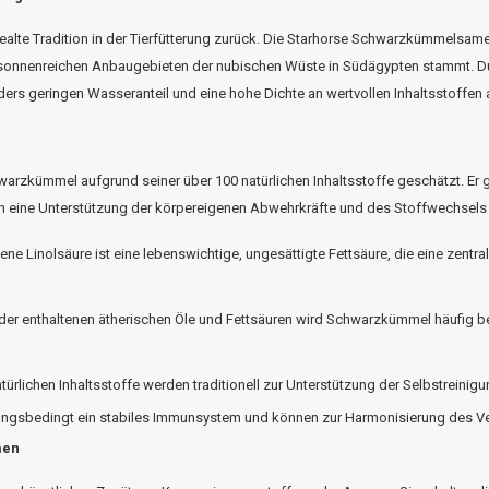
te Tradition in der Tierfütterung zurück. Die
Starhorse
Schwarzkümmelsamen 
n sonnenreichen Anbaugebieten der nubischen Wüste in Südägypten stammt. Dur
ers geringen Wasseranteil und eine hohe Dichte an wertvollen Inhaltsstoffen 
arzkümmel aufgrund seiner über 100 natürlichen Inhaltsstoffe geschätzt. Er gil
n eine Unterstützung der körpereigenen Abwehrkräfte und des Stoffwechsels 
ene Linolsäure ist eine lebenswichtige, ungesättigte Fettsäure, die eine zent
er enthaltenen ätherischen Öle und Fettsäuren wird Schwarzkümmel häufig bei
türlichen Inhaltsstoffe werden traditionell zur Unterstützung der Selbstreinig
ngsbedingt ein stabiles Immunsystem und können zur Harmonisierung des Ve
men