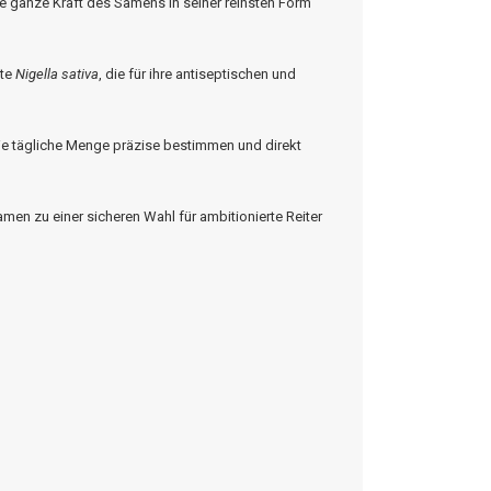
ie ganze Kraft des Samens in seiner reinsten Form
rte
Nigella
sativa
, die für ihre antiseptischen und
e tägliche Menge präzise bestimmen und direkt
en zu einer sicheren Wahl für ambitionierte Reiter