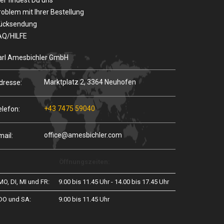
er findest Du uns
roblem mit Ihrer Bestellung
ücksendung
AQ/HILFE
arl Amesbichler GmbH
Marktplatz 2, 3364 Neuhofen
dresse:
+43 7475 59040
elefon:
office@amesbichler.com
mail:
Öffnungszeiten:
MO, DI, MI und FR:
9.00 bis 11.45 Uhr - 14.00 bis 17.45 Uhr
DO und SA:
9.00 bis 11.45 Uhr