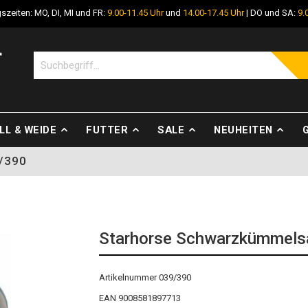
szeiten: MO, DI, MI und FR:
9.00-11.45 Uhr
und
14.00-17.45 Uhr
| DO und SA:
9.
LL & WEIDE
FUTTER
SALE
NEUHEITEN
9/390
Starhorse Schwarzkümmelsa
Artikelnummer 039/390
EAN 9008581897713