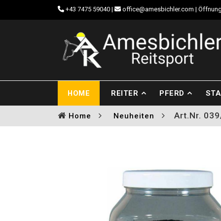
+43 7475 59040
|
office@amesbichler.com
| Öffnung
HOME
REITER
PFERD
STA
Art.Nr. 03
Home
Neuheiten