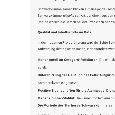
Schwarzkümmelsamen blicken auf eine jahrtausendeal
Schwarzkümmel (
Nigella
sativa
), der direkt aus de
Region weisen die Samen bei der Ernte einen besond
Qualität und Inhaltsstoffe im Detail
In der modernen Pferdefütterung wird der Echte Schw
Aufwertung der täglichen Ration, insbesondere wen
Hoher Anteil an Omega-6-Fettsäuren:
Die enthalt
spielt.
Unterstützung der Haut und des Fells:
Aufgrund d
Sommerekzem eingesetzt.
Positive Eigenschaften für die Atemwege:
Die na
Ganzheitliche Vitalität:
Die Samen fördern ernähru
Die Vorteile der
Starhorse
Schwarzkümmelsa