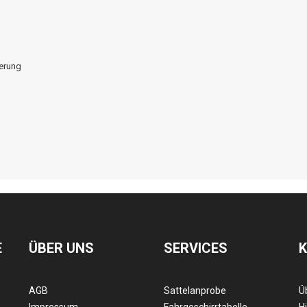
ierung
E
ÜBER UNS
SERVICES
AGB
Sattelanprobe
Ü