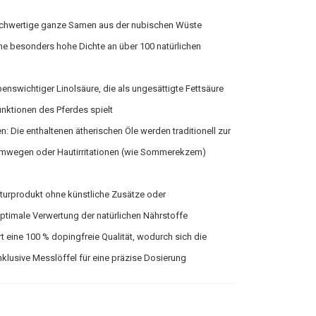
ochwertige ganze Samen aus der nubischen Wüste
ne besonders hohe Dichte an über 100 natürlichen
enswichtiger Linolsäure, die als ungesättigte Fettsäure
unktionen des Pferdes spielt
 Die enthaltenen ätherischen Öle werden traditionell zur
temwegen oder Hautirritationen (wie Sommerekzem)
aturprodukt ohne künstliche Zusätze oder
ptimale Verwertung der natürlichen Nährstoffe
rt eine 100 % dopingfreie Qualität, wodurch sich die
inklusive Messlöffel für eine präzise Dosierung