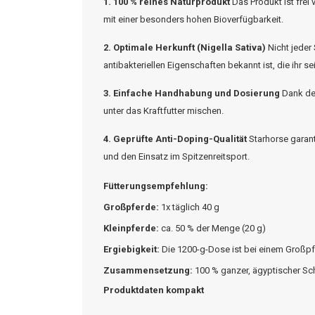
1. 100 % reines Naturprodukt
Das Produkt ist frei
mit einer besonders hohen Bioverfügbarkeit.
2. Optimale Herkunft (Nigella Sativa)
Nicht jeder
antibakteriellen Eigenschaften bekannt ist, die ihr 
3. Einfache Handhabung und Dosierung
Dank des
unter das Kraftfutter mischen.
4. Geprüfte Anti-Doping-Qualität
Starhorse
garant
und den Einsatz im Spitzenreitsport.
Fütterungsempfehlung:
Großpferde:
1x täglich 40 g
Kleinpferde:
ca. 50 % der Menge (20 g)
Ergiebigkeit:
Die 1200-g-Dose ist bei einem Großpf
Zusammensetzung:
100 % ganzer, ägyptischer 
Produktdaten kompakt