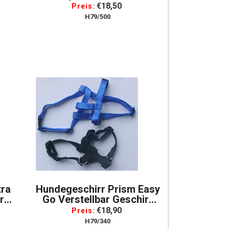
Gr.
Geschirr Für Hunde, Gr.
€18,50
Preis:
Petit
H79/500
tra
Hundegeschirr Prism Easy
r
Go Verstellbar Geschirr
Gr.
Für Hunde, Gr. XL, Blau
€18,90
Preis:
H79/340