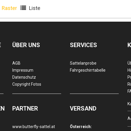
Raster
Liste
E
ÜBER UNS
SERVICES
AGB
Sattelanprobe
Ü
Impressum
Fahrgeschirrtabelle
Hi
Datenschutz
P
Copyright Fotos
R
F
K
EN
PARTNER
VERSAND
A
www.butterfly-sattel.at
Österreich: