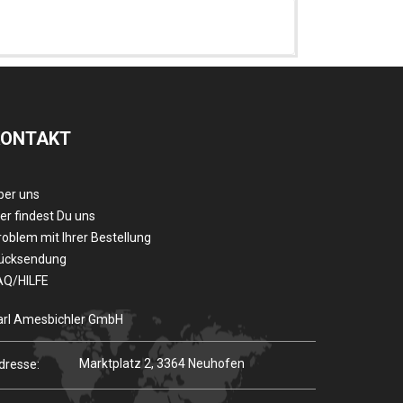
KONTAKT
ber uns
er findest Du uns
roblem mit Ihrer Bestellung
ücksendung
AQ/HILFE
arl Amesbichler GmbH
Marktplatz 2, 3364 Neuhofen
dresse: