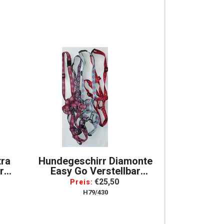
tra
Hundegeschirr Diamonte
r
Easy Go Verstellbar
Gr.
Geschirr Für Hunde, Gr.
€25,50
Preis:
Large
H79/430