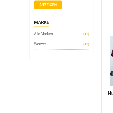
ANZEIGEN
MARKE
Alle Marken
(12)
Weaver
(12)
H
G