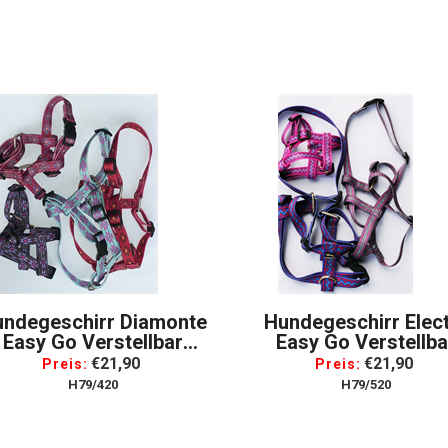
undegeschirr Diamonte
Hundegeschirr Elec
Easy Go Verstellbar
Easy Go Verstellba
eschirr Für Hunde, Gr.
Geschirr Für Hunde, 
€21,90
€21,90
Preis:
Preis:
Medium
Medium
H79/420
H79/520