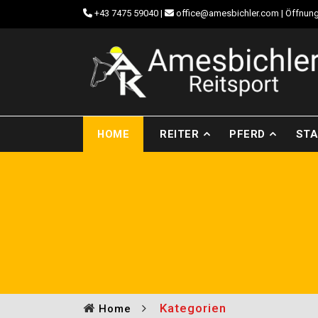
+43 7475 59040
|
office@amesbichler.com
| Öffnung
HOME
REITER
PFERD
STA
Kategorien
Home