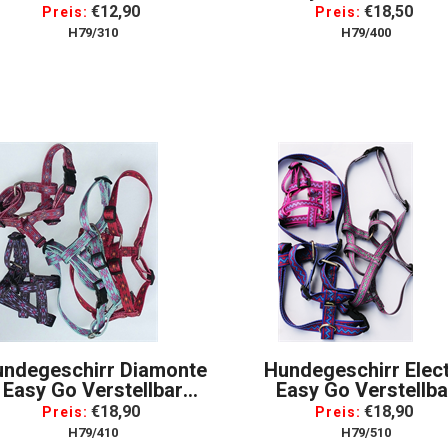
Für Hunde, Gr. S
Geschirr Für Hunde, 
€12,90
€18,50
Preis:
Preis:
Petit
H79/310
H79/400
undegeschirr Diamonte
Hundegeschirr Elec
Easy Go Verstellbar
Easy Go Verstellba
eschirr Für Hunde, Gr.
Geschirr Für Hunde, 
€18,90
€18,90
Preis:
Preis:
Small
Small
H79/410
H79/510