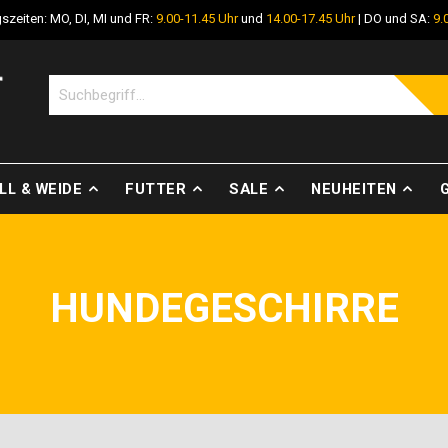
szeiten: MO, DI, MI und FR:
9.00-11.45 Uhr
und
14.00-17.45 Uhr
| DO und SA:
9.
LL & WEIDE
FUTTER
SALE
NEUHEITEN
HUNDEGESCHIRRE