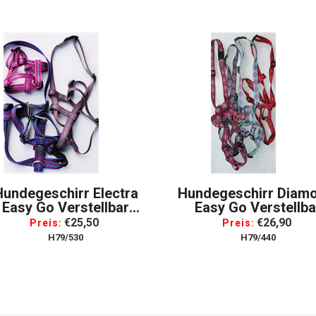
Hundegeschirr Electra
Hundegeschirr Diam
Easy Go Verstellbar
Easy Go Verstellba
eschirr Für Hunde, Gr.
Geschirr Für Hunde, G
€25,50
€26,90
Preis:
Preis:
Large
H79/530
H79/440