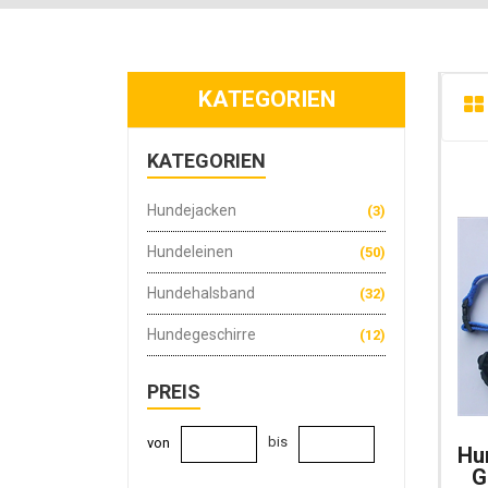
KATEGORIEN
KATEGORIEN
Hundejacken
(3)
Hundeleinen
(50)
Hundehalsband
(32)
Hundegeschirre
(12)
PREIS
bis
von
Hu
Go