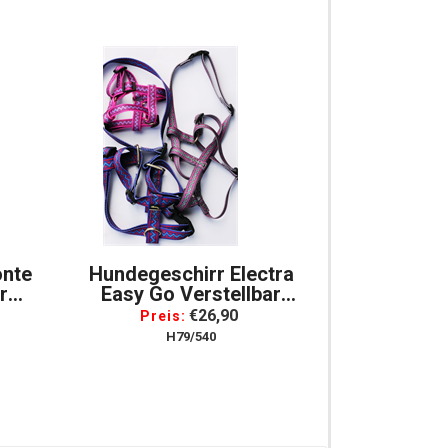
onte
Hundegeschirr Electra
r
Easy Go Verstellbar
r. XL
Geschirr Für Hunde, Gr. XL
€26,90
Preis:
H79/540