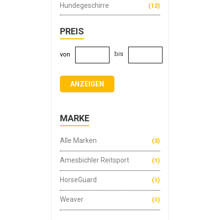
Hundegeschirre
(12)
PREIS
bis
von
ANZEIGEN
MARKE
Alle Marken
(3)
Amesbichler Reitsport
(1)
HorseGuard
(1)
Weaver
(1)