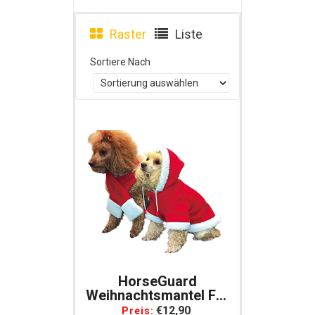
Raster
Liste
Sortiere Nach
HorseGuard
Weihnachtsmantel Für
Hunde Im Winter-
€12,90
Preis: