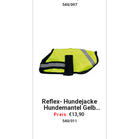
Weihnachtslook
540/007
Reflex- Hundejacke
Hundemantel Gelb
Reflektierend Hunde
€13,90
Preis:
Sicherheitsweste
540/011
Reflekt Material
Rückenlänge