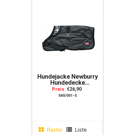
Hundejacke Newburry
Hundedecke
Gewachst, Grün*, Gr.
€26,90
Preis:
S = 8" = Ca. 20 Cm
540/001-S
Raster
Liste