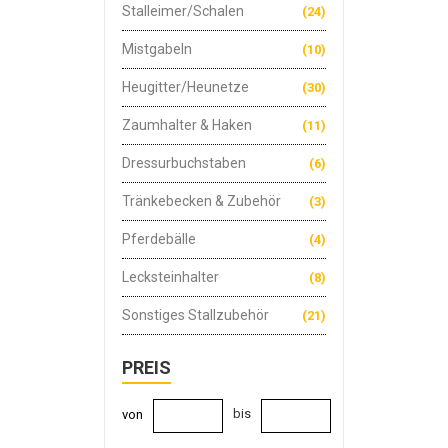
Stalleimer/Schalen
(24)
Mistgabeln
(10)
Heugitter/Heunetze
(30)
Zaumhalter & Haken
(11)
Dressurbuchstaben
(6)
Tränkebecken & Zubehör
(3)
Pferdebälle
(4)
Lecksteinhalter
(8)
Sonstiges Stallzubehör
(21)
PREIS
bis
von