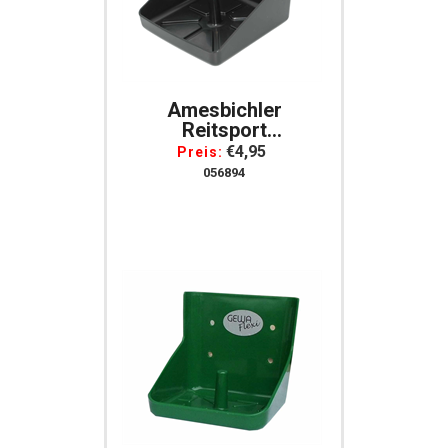
Amesbichler
Reitsport
Lecksteinhalter PRO
€4,95
Preis:
Für Pferde Und
056894
Nutztiere Langlebig