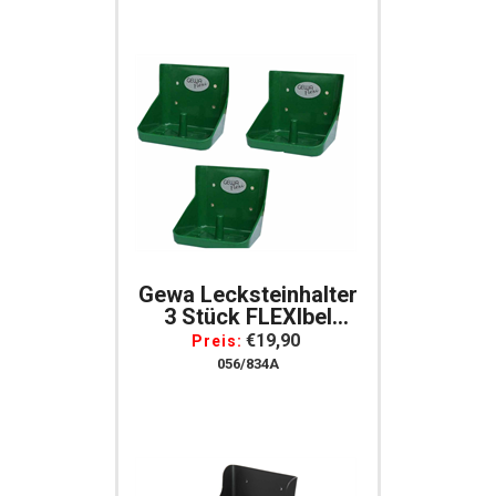
Gewa Lecksteinhalter
3 Stück FLEXIbel
Stabil Bruchsicher Für
€19,90
Preis:
10 Kg Lecksteine
056/834A
Lecksteinhalterung