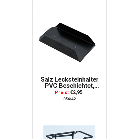
Salz Lecksteinhalter
PVC Beschichtet,
Schwarz
€2,95
Preis:
Lecksteinhalter ***
056/42