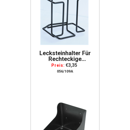
Lecksteinhalter Für
Rechteckige
Lecksteine Metall
€3,35
Preis:
Halterung Für
056/109A
Leckstein Schwarz