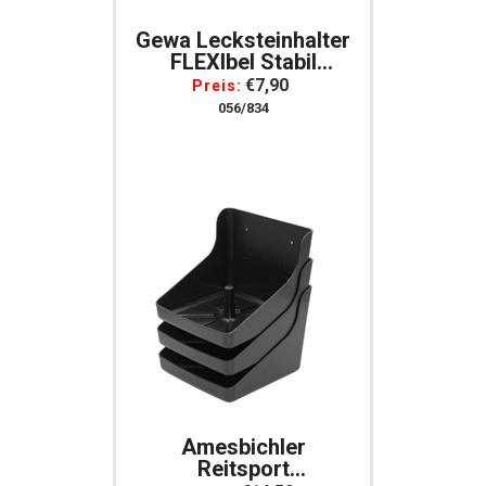
Gewa Lecksteinhalter
FLEXIbel Stabil
Bruchsicher Für 10 Kg
€7,90
Preis:
Lecksteine -
056/834
Lecksteinhalterung
Amesbichler
Reitsport