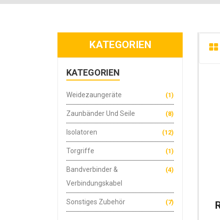
KATEGORIEN
KATEGORIEN
Weidezaungeräte
(1)
Zaunbänder Und Seile
(8)
Isolatoren
(12)
Torgriffe
(1)
Bandverbinder &
(4)
Verbindungskabel
Sonstiges Zubehör
(7)