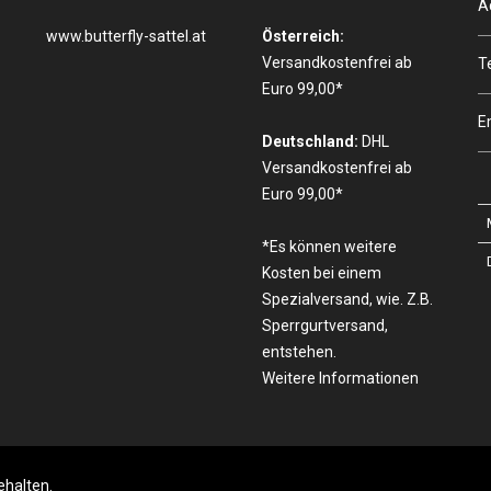
A
www.butterfly-sattel.at
Österreich:
Versandkostenfrei ab
T
Euro 99,00*
E
Deutschland:
DHL
Versandkostenfrei ab
Euro 99,00*
*Es können weitere
Kosten bei einem
Spezialversand, wie. Z.B.
Sperrgurtversand,
entstehen.
Weitere Informationen
ehalten.