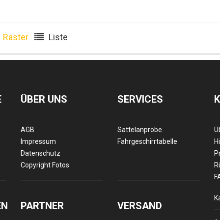
Raster
Liste
E
ÜBER UNS
SERVICES
AGB
Sattelanprobe
Ü
Impressum
Fahrgeschirrtabelle
Hi
Datenschutz
P
Copyright Fotos
R
F
K
EN
PARTNER
VERSAND