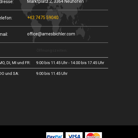
Marktplatz 2, 3364 Neuhofen
dresse:
+43 7475 59040
elefon:
office@amesbichler.com
mail:
Öffnungszeiten:
MO, DI, MI und FR:
9.00 bis 11.45 Uhr - 14.00 bis 17.45 Uhr
DO und SA:
9.00 bis 11.45 Uhr