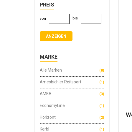
PREIS
bis
von
ANZEIGEN
MARKE
Alle Marken
(8)
Amesbichler Reitsport
(1)
AMKA
(3)
EconomyLine
(1)
We
Horizont
(2)
Kerbl
(1)