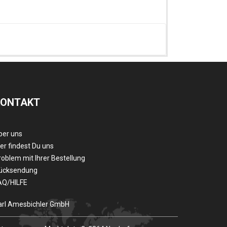
KONTAKT
ber uns
er findest Du uns
roblem mit Ihrer Bestellung
ücksendung
AQ/HILFE
arl Amesbichler GmbH