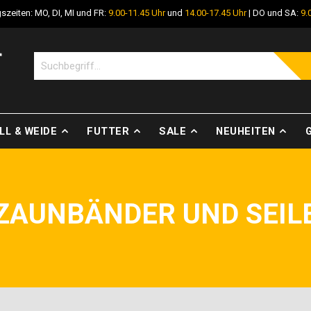
szeiten: MO, DI, MI und FR:
9.00-11.45 Uhr
und
14.00-17.45 Uhr
| DO und SA:
9.
LL & WEIDE
FUTTER
SALE
NEUHEITEN
ZAUNBÄNDER UND SEIL