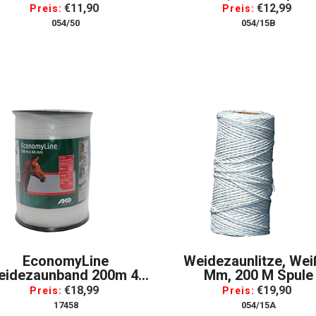
€11,90
€12,99
Preis:
Preis:
054/50
054/15B
EconomyLine
Weidezaunlitze, Wei
idezaunband 200m 40
Mm, 200 M Spule
Mm
€18,99
€19,90
Preis:
Preis:
17458
054/15A