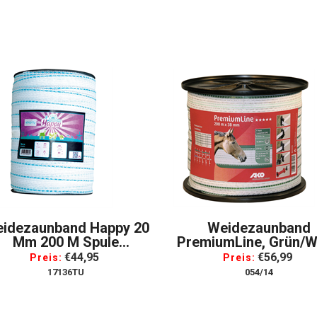
idezaunband Happy 20
Weidezaunband
Mm 200 M Spule
PremiumLine, Grün/w
Türkis/weiß/türkis
38 Mm, 200m Lan
€44,95
€56,99
Preis:
Preis:
17136TU
054/14