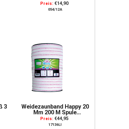
€14,90
Preis:
054/12A
ß 3
Weidezaunband Happy 20
Mm 200 M Spule
Lila/weiß/lila
€44,95
Preis:
17136LI