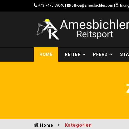
+43 7475 59040
|
office@amesbichler.com
| Öffnung
HOME
REITER
PFERD
STA
Kategorien
Home