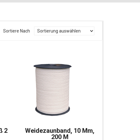
Sortiere Nach
ß 2
Weidezaunband, 10 Mm,
200 M