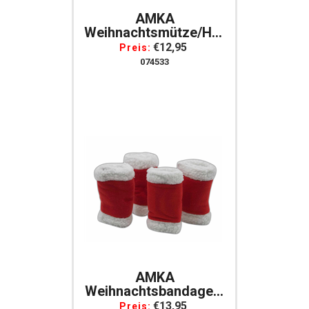
AMKA
Weihnachtsmütze/Helmbezug
In Rot/weiß
€12,95
Preis:
074533
AMKA
Weihnachtsbandagen,
4er SET Rot-Weiß
€13,95
Preis: