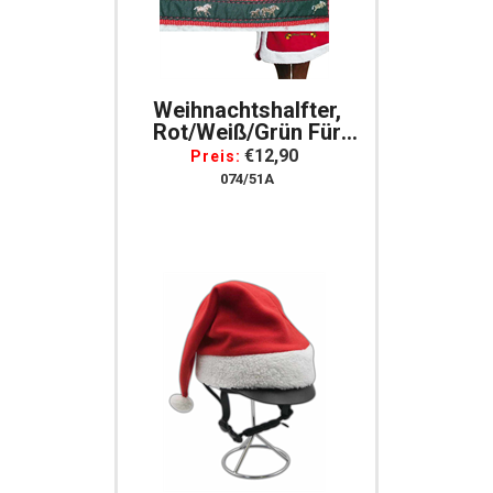
Weihnachtshalfter,
Rot/weiß/grün Für
Pferde
€12,90
Preis:
074/51A