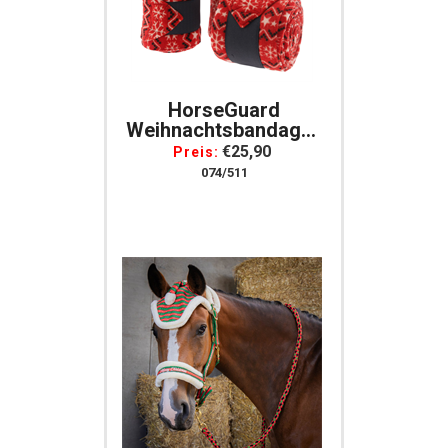
HorseGuard
Weihnachtsbandagen
Fleece , Rot Mit
€25,90
Preis:
Weihnachtsmuster,
074/511
4er Set