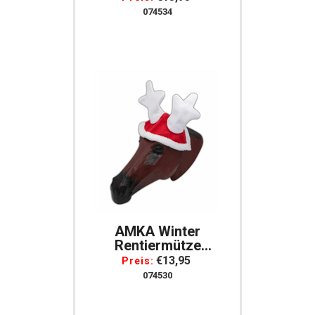
074534
AMKA Winter
Rentiermütze
Weihnachten Pferde
€13,95
Preis:
Rentiergeweih
074530
Weihnachts
Ohrenschutz Geweih