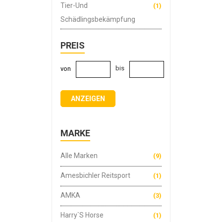
Tier-Und
(1)
Schädlingsbekämpfung
PREIS
bis
von
ANZEIGEN
MARKE
Alle Marken
(9)
Amesbichler Reitsport
(1)
AMKA
(3)
Harry`s Horse
(1)