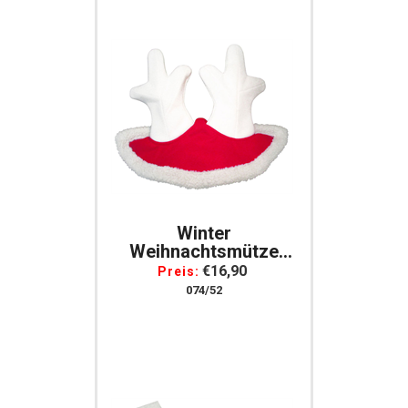
Winter
Weihnachtsmütze
Pferde Mit
€16,90
Preis:
Rentiergeweih
074/52
Weihnachts
Ohrenschutz Geweih
HorseGuard