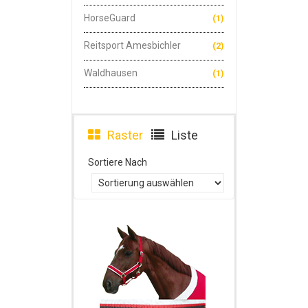
HorseGuard
(1)
Reitsport Amesbichler
(2)
Waldhausen
(1)
Raster
Liste
Sortiere Nach