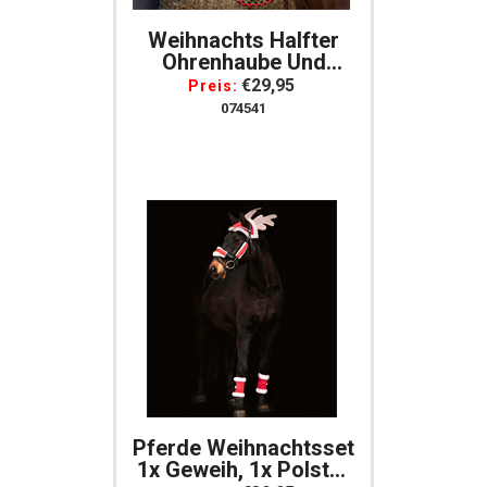
Weihnachts Halfter
Ohrenhaube Und
Führstrick Set Für
€29,95
Preis:
Das Pferd
074541
Pferde Weihnachtsset
1x Geweih, 1x Polster