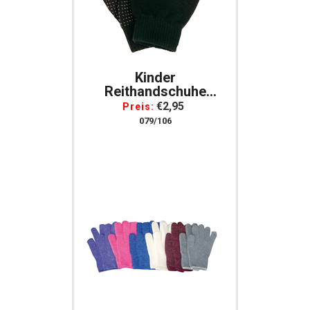
Kinder
Reithandschuhe
Magic Grippy
€2,95
Preis:
Schwarz Für Fahrrad
079/106
Schule Garten