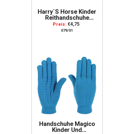
Harry`s Horse Kinder
Reithandschuhe
GRIPPY Elastisch
€4,75
Preis:
Innenseite Mit
079/01
Noppen, Weiss
Handschuhe Magico
Kinder Und