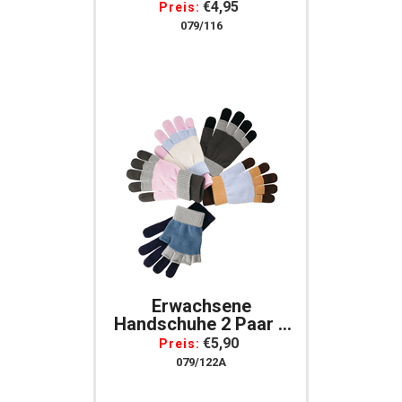
Erwachsene Für Auto
€4,95
Preis:
Fahrrad Reiten
079/116
Erwachsene
Handschuhe 2 Paar 1
Paar Fingerlos 1 X Mit
€5,90
Preis:
Finger
079/122A
Schoko/camel/h.blau