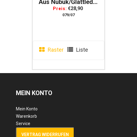
Aus Nubuk/Glattleder
Mit Warmen Futter
€28,90
Preis:
Und Strickbund
079/07
Raster
Liste
MEIN KONTO
Mein Konto
Warenkorb
Service
VERTRAG WIDERRUFEN