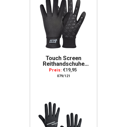
Touch Screen
Reithandschuhe
Schwarz Mit
€19,95
Preis:
Silikonprint Für
079/121
Smartphone Tablet
Handy