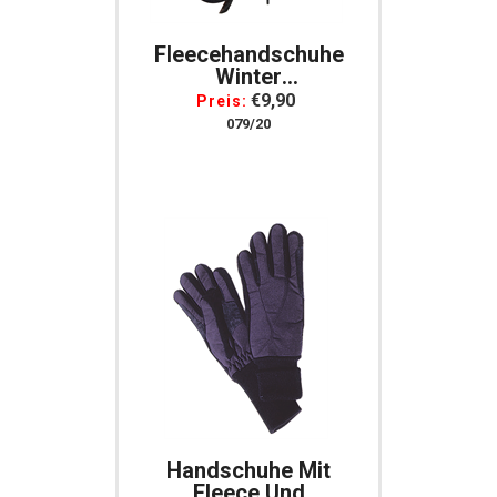
Fleecehandschuhe
Winter
Reithandschuhe Mit
€9,90
Preis:
Zügelverstärkung
079/20
Und Elastischem
Handgelenk
Handschuhe Mit
Fleece Und