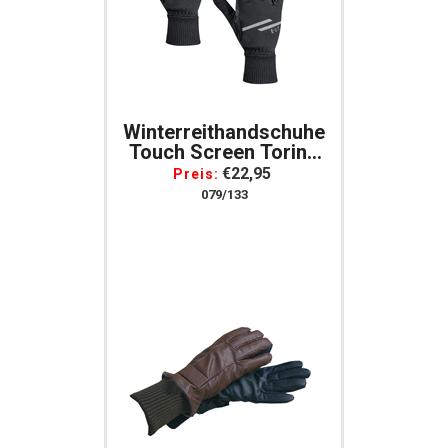
Winterreithandschuhe
Touch Screen Torino
Schwarz
€22,95
Preis:
079/133