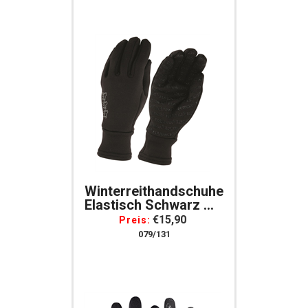
Zügelverstärkung
Und Elastischem
Handgelenk
Winterreithandschuhe
Elastisch Schwarz Mit
Silikongrip
€15,90
Preis:
Thermoreithandschuhe
079/131
Winterhandschuhe