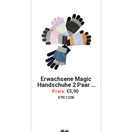
Erwachsene Magic
Handschuhe 2 Paar 1
Paar Fingerlos 1 Paar
€5,90
Preis:
Mit Finger
079/122B
Khaki/beige